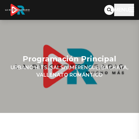
MENU
Programación Principal
URBANO HITS, SALSA ,MERENGUE, BACHATA,
VALLENATO ROMÁNTICO
NICOLAS
FORIGUA